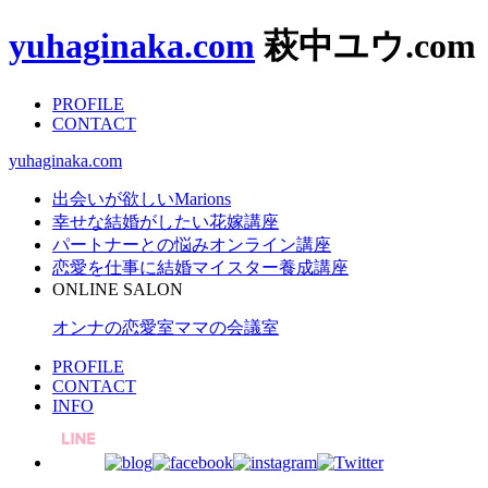
yuhaginaka.com
萩中ユウ.com
PROFILE
CONTACT
yuhaginaka.com
出会いが欲しい
Marions
幸せな結婚がしたい
花嫁講座
パートナーとの悩み
オンライン講座
恋愛を仕事に
結婚マイスター養成講座
ONLINE SALON
オンナの恋愛室
ママの会議室
PROFILE
CONTACT
INFO