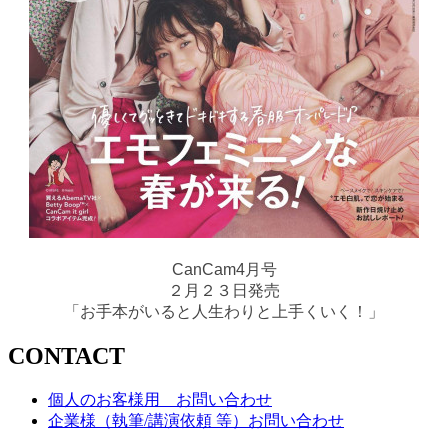
CanCam4月号
２月２３日発売
「お手本がいると人生わりと上手くいく！」
C
O
N
T
A
C
T
個人のお客様用 お問い合わせ
企業様
（執筆/講演依頼 等）
お問い合わせ