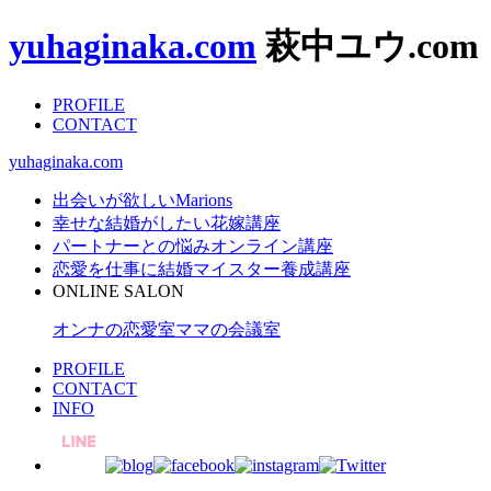
yuhaginaka.com
萩中ユウ.com
PROFILE
CONTACT
yuhaginaka.com
出会いが欲しい
Marions
幸せな結婚がしたい
花嫁講座
パートナーとの悩み
オンライン講座
恋愛を仕事に
結婚マイスター養成講座
ONLINE SALON
オンナの恋愛室
ママの会議室
PROFILE
CONTACT
INFO