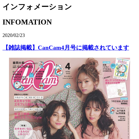
インフォメーション
I
N
F
O
M
A
T
I
O
N
2020/02/23
【雑誌掲載】CanCam4月号に掲載されています