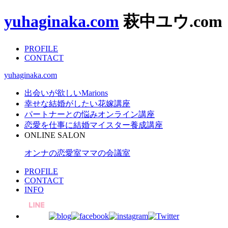
yuhaginaka.com
萩中ユウ.com
PROFILE
CONTACT
yuhaginaka.com
出会いが欲しい
Marions
幸せな結婚がしたい
花嫁講座
パートナーとの悩み
オンライン講座
恋愛を仕事に
結婚マイスター養成講座
ONLINE SALON
オンナの恋愛室
ママの会議室
PROFILE
CONTACT
INFO