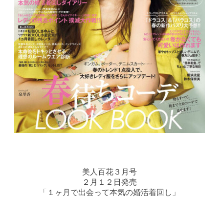
美人百花３
月号
２月１２日発売
「１ヶ月で出会って本気の婚活着回し」