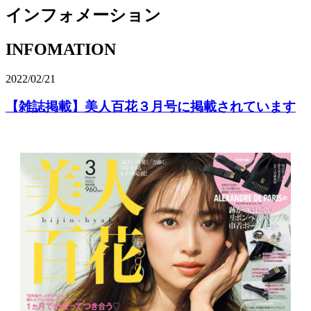
インフォメーション
I
N
F
O
M
A
T
I
O
N
2022/02/21
【雑誌掲載】美人百花３月号に掲載されています